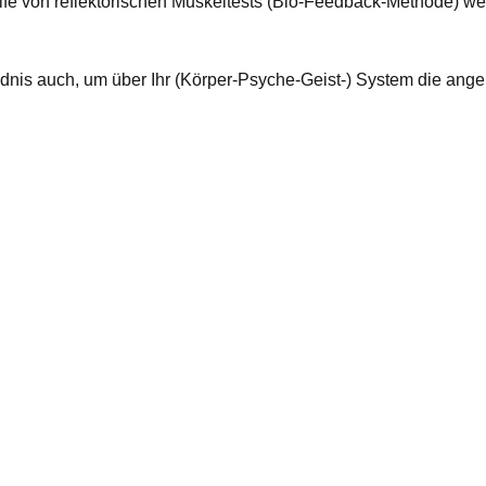
Hilfe von reflektorischen Muskeltests (Bio-Feedback-Methode) we
ändnis auch, um über Ihr (Körper-Psyche-Geist-) System die an