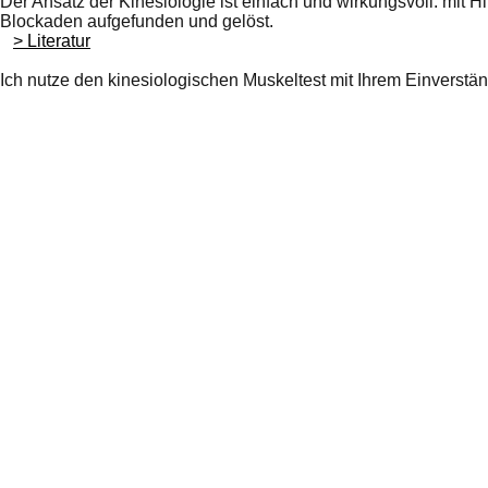
Der Ansatz der Kinesiologie ist einfach und wirkungsvoll: mit 
Blockaden aufgefunden und gelöst.
> Literatur
Ich nutze den kinesiologischen Muskeltest mit Ihrem Einverst